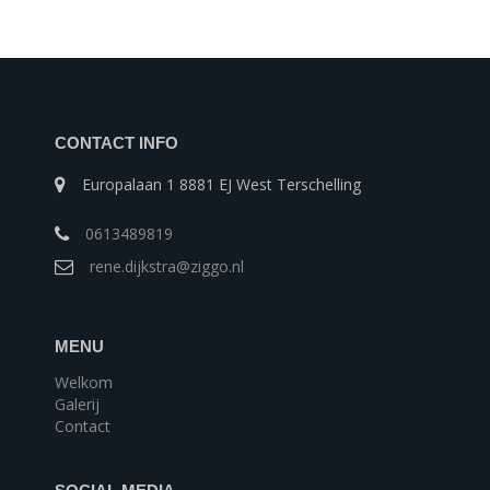
CONTACT INFO
Europalaan 1 8881 EJ West Terschelling
0613489819
rene.dijkstra@ziggo.nl
MENU
Welkom
Galerij
Contact