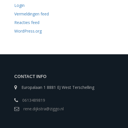
Login
Vermeldingen feed
Reacties feed
WordPress.org
CONTACT INFO
Europalaan 1 8881 EJ West Terschelling
0613489819
rene.dijkstra@ziggo.nl